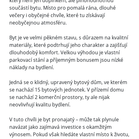
který není jen doplňkem, ale plnohodnotnou
součástí bytu. Místo pro pomalá rána, dlouhé
večery i obyčejné chvíle, které tu získávají
neobyčejnou atmosféru.
Byt je ve velmi pěkném stavu, s důrazem na kvalitní
materiály, které podtrhují jeho charakter a zajišťují
dlouhodobý komfort. Velkou výhodou je vlastní
parkovací stání a příjemným bonusem jsou nízké
náklady na bydlení.
Jedná se o klidný, upravený bytový dům, ve kterém
se nachází 15 bytových jednotek. V přízemí domu
se nachází 2 komerční prostory, ty ale nijak
neovlivňují kvalitu bydlení.
V tuto chvíli je byt pronajatý – může tak plynule
navázat jako zajímavá investice s okamžitým
výnosem. Pokud však hledáte vlastní místo k životu,