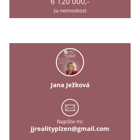
6 120 000,-
za nemovitost
Jana Ježková
Napište mi:
jjrealityplzen@gmail.com