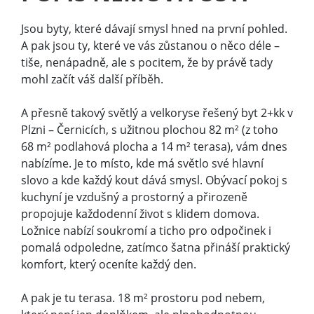
Jsou byty, které dávají smysl hned na první pohled.
A pak jsou ty, které ve vás zůstanou o něco déle –
tiše, nenápadně, ale s pocitem, že by právě tady
mohl začít váš další příběh.
A přesně takový světlý a velkoryse řešený byt 2+kk v
Plzni – Černicích, s užitnou plochou 82 m² (z toho
68 m² podlahová plocha a 14 m² terasa), vám dnes
nabízíme. Je to místo, kde má světlo své hlavní
slovo a kde každý kout dává smysl. Obývací pokoj s
kuchyní je vzdušný a prostorný a přirozeně
propojuje každodenní život s klidem domova.
Ložnice nabízí soukromí a ticho pro odpočinek i
pomalá odpoledne, zatímco šatna přináší praktický
komfort, který oceníte každý den.
A pak je tu terasa. 18 m² prostoru pod nebem,