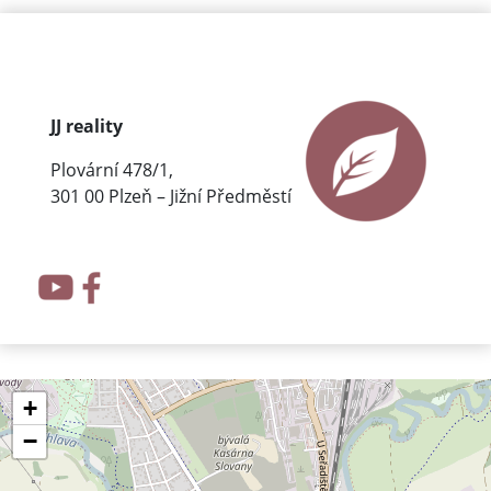
JJ reality
Plovární 478/1,
301 00 Plzeň – Jižní Předměstí
+
−