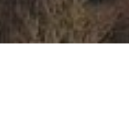
O NÁS
REALITNÍ KANCELÁŘ PRO
PLZEŇSKÝ KRAJ
Jsme mladá realitní kancelář, ale náš „nízký věk“
neznamená nulové zkušenosti. Ve skutečnosti je to
přesně naopak. Máme více než 20 let zkušeností
z realitního i finančního trhu. Naše služby jsme
rozšířili i na developerské projekty. Cizí nám není