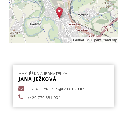
Leaflet
|
©
OpenStreetMap
MAKLÉŘKA A JEDNATELKA
JANA JEŽKOVÁ
JJREALITYPLZEN@
GMAIL.COM
+420 770 681 004