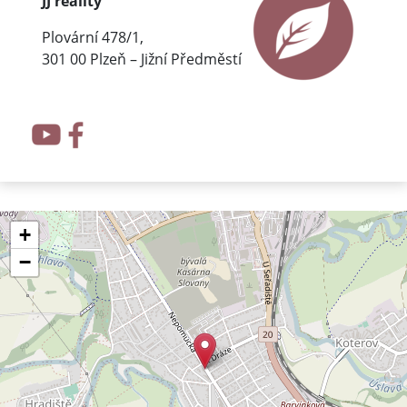
JJ reality
Plovární 478/1,
301 00 Plzeň – Jižní Předměstí
+
−